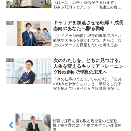
らは一部、広告・宣伝が含まれます）
TAKU-TEN（タクテン）「宅建士の資格
を活かして、キャリアアップしたい」
「未経験だけど、不動産業界で活躍した
い」そう考えているあなたに、おすすめ
キャリアを加速させる転職！成長
転職
したい転職エージェント...
志向のあなたへ贈る戦略
（※イメージ画像）現在の職場で培った
経験やスキルを活かしつつ、さらに一段
上のステージを目指したいと考えるあな
たへ。転職は、単なる環境の変化ではな
く、自己成長とキャリアの飛躍を追求す
る強力な手段となり得ます。停滞感を感
次のわたしを、ともに見つける。
転職
じている、より専門性を高...
人生を変えるキャリアトレーニン
グNextMeで理想の未来へ
「今の仕事のままでいいのかな」「自分
の強みがわからない」と、漠然とした不
安を抱えていませんか？終身雇用が当た
り前ではなくなった現代において、自分
自身のキャリアを自ら切り拓く力は不可
欠です。NextMeは、単なる転職エージェ
ントではなく、プロのコーチと共に「自
分らしい生き方」を見つけ出す伴走型の
キャリアトレーニングサービスです。自
転職で採用を勝ち取る履歴書の志望動
己分析から市場価値の向上まで、徹底的
機！書き方のコツと例文をプロが徹底解
なサポートを通じて、あなたの人生を劇
説
的に変える第一歩を後押しします。理想