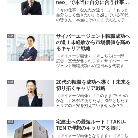
neo」で本当に自分に合う仕事を
見つける就・転職成功術✨
「今の仕事、なんだか違う…」「もっと
自分らしく働きたい」と感じている20代
の皆さん、本当にそのままで大丈夫です
か？ 🤔 多くの若手社会人が抱えるこの悩
みに、最適な解決策を提供するのが
**「第二新卒エージェントneo」です。こ
サイバーエージェント転職成功へ
転職
のサービスは、若年層のキャリアチェン
の道！未経験から市場価値を高め
ジに特化し、あなたの「本当にやりたい
るキャリア戦略
仕事」を徹底的に掘り下げてくれます。
一般的な転職エージェントとは一線を画
（※イメージ画像）（※こちらは一部、
す、20代のための専門的なサポート体制
広告・宣伝が含まれます）サイバーエー
と、なぜ利用者が次々と理想のキャリア
ジェント転職成功への道日本を代表する
を実現できているのか、その秘密をE-E-
メガベンチャー、サイバーエージェント
A-T**の観点も交えて詳しくご紹介しま
への転職を検討しているなら、特化型エ
す！さあ、未来を変える第一歩を踏み出
ージェントの活用が成功への最短ルート
20代の転職を成功へ導く！未来を
転職
しましょう！🚀
です✨「コトブック」は、...
切り拓くキャリア戦略
（※イメージ画像）「このままでいいの
かな…」20代のあなたは、漠然としたキ
ャリアの不安を抱えていませんか？社会
人経験を積む中で、自分の適性や本当に
やりたいことを見つめ直し、新たな挑戦
を模索する20代は少なくありません。し
宅建士への最短ルート！TAKU-
転職
かし、初めての転職は...
TENで理想のキャリアを掴む
（※イメージ画像となります）（※こち