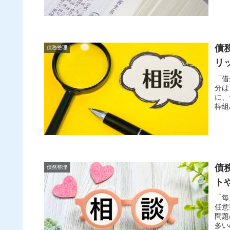
しか
とい
とに
すく
債
債務整理
リ
「借
分は
に、
枠組
まれ
の収
な専
最適
債
債務整理
ト
「毎
任意
問題
多い