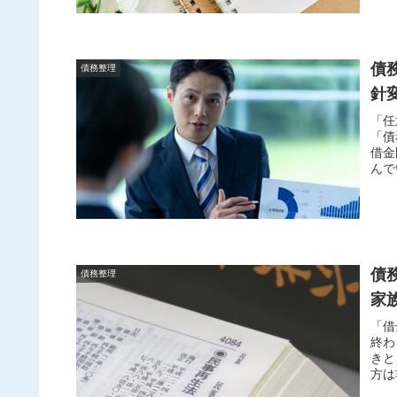
分か
一歩
債
債務整理
針
「任
「債
借金
んで
ら自
えを
正し
豊富
ント
債
債務整理
家
「借
終わ
きと
方は
すべ