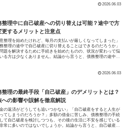
りやすく解説します。不安を解消して、人生の再スタートを切る
2026.06.03
を踏み出しましょう！✨
務整理中に自己破産への切り替えは可能？途中で方
変更するメリットと注意点
意整理を始めたけれど、毎月の支払いが厳しくなってしまった」
務整理の途中で自己破産に切り替えることはできるのだろうか」
問題を解決するために手続きを始めたものの、状況が変わって悩
いる方は少なくありません。結論から言うと、債務整理の途中か
己破産へ方針変更することは完全に可能です！💡ただし、切り替
スムーズに進めるためには、法的なルールや費用面での注意点を
く理解しておく必要があります。今回は、借金問題の解決実績が
2026.06.03
な専門家の視点から、手続き変更の条件や失敗しないためのポイ
を分かりやすく解説します！✨
務整理の最終手段「自己破産」のデメリットとは？
族への影響や誤解を徹底解説
金の返済がどうしても追いつかない」「自己破産をすると人生が
ってしまうのだろうか？」多額の借金に苦しみ、債務整理の手続
して自己破産を検討しつつも、その後の生活に不安を感じている
非常に多いのではないでしょうか。結論から言うと、自己破産は
ての借金支払いが免除される国が認めた正当な救済措置です！⚖️