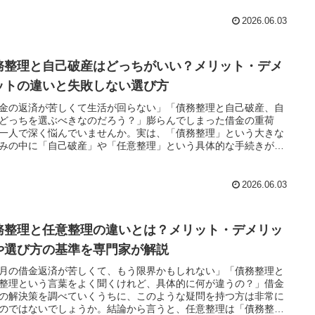
し、大きなメリットがある反面、一定の財産処分や生活への制限
ったデメリットも確実に存在します。今回は法的な専門知識をも
2026.06.03
、自己破産のリアルなデメリットと、よくある勘違いを分かりや
解説します。
務整理と自己破産はどっちがいい？メリット・デメ
ットの違いと失敗しない選び方
金の返済が苦しくて生活が回らない」「債務整理と自己破産、自
どっちを選ぶべきなのだろう？」膨らんでしまった借金の重荷
一人で深く悩んでいませんか。実は、「債務整理」という大きな
みの中に「自己破産」や「任意整理」という具体的な手続きが含
ています。そのため、どちらが良いかは現在の借金総額やあなた
入、残したい財産の有無によって180度変わります。今回は法的
門知識をもとに、それぞれの決定的な違いと、あなたが選ぶべき
2026.06.03
な解決ルートを分かりやすく解説します！⚖️
務整理と任意整理の違いとは？メリット・デメリッ
や選び方の基準を専門家が解説
月の借金返済が苦しくて、もう限界かもしれない」「債務整理と
整理という言葉をよく聞くけれど、具体的に何が違うの？」借金
の解決策を調べていくうちに、このような疑問を持つ方は非常に
のではないでしょうか。結論から言うと、任意整理は「債務整