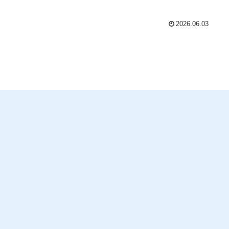
という大きな手続きの中にある、一つの種類（方法）のことで
💡つまり、債務整理という全体の枠組みの中に、任意整理や自己
といった具体的な解決策が含まれているという関係性になりま
2026.06.03
今回は、法律の専門知識をもとに、それぞれの言葉の正しい意味
い、あなたに合った最適な解決方法を分かりやすく解説します！