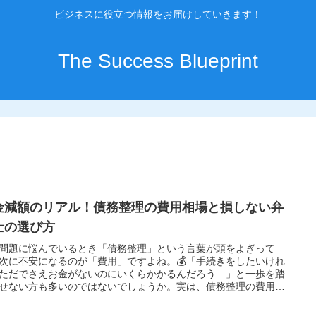
ビジネスに役立つ情報をお届けしていきます！
The Success Blueprint
金減額のリアル！債務整理の費用相場と損しない弁
士の選び方
問題に悩んでいるとき「債務整理」という言葉が頭をよぎって
次に不安になるのが「費用」ですよね。💰「手続きをしたいけれ
ただでさえお金がないのにいくらかかるんだろう…」と一歩を踏
せない方も多いのではないでしょうか。実は、債務整理の費用は
で払えなくても大丈夫なケースがほとんどです！この記事では、
きごとのリアルな費用相場や、お金に余裕がないときの対処法を