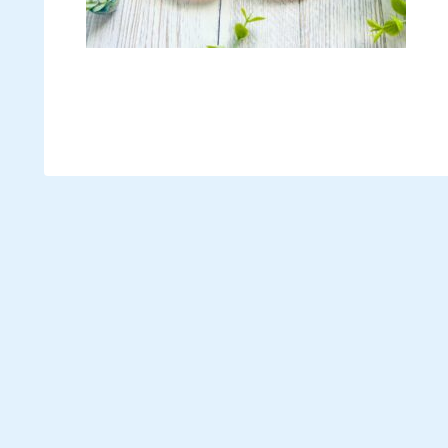
理」
す！
破産
す。
や違
✨