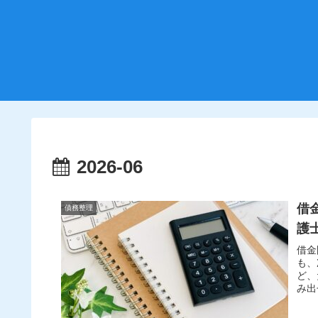
2026-06
借
債務整理
護
借金
も、
ど、
み出
一括
手続