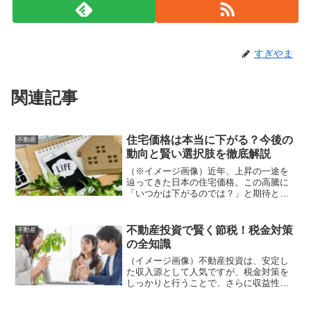
すぎやま
関連記事
住宅価格は本当に下がる？今後の
不動産
動向と賢い選択肢を徹底解説
（※イメージ画像）近年、上昇の一途を
辿ってきた日本の住宅価格。この高騰に
「いつかは下がるのでは？」と期待と不
安が入り混じった声を耳にすることが増
えました。過去のバブル崩壊を経験した
世代の方々にとって、再び価格が暴落す
不動産投資で賢く節税！税金対策
不動産
る可能性は無視できない問...
の全知識
（イメージ画像）不動産投資は、安定し
た収入源として人気ですが、税金対策を
しっかりと行うことで、さらに収益性を
高めることができます。しかし、不動産
投資における税金は複雑で、節税対策も