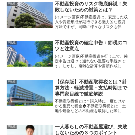
多岐にわたります。この記事では、不動
不動産投資のリスク徹底解説！失
不動産
産投資における節税の基本...
敗しないための対策とは？
(イメージ画像)不動産投資は、安定した収
入や資産形成が期待できる魅力的な投資
方法ですが、同時に様々なリスクも伴い
ます。これらのリスクを十分に理解し、
適切な対策を講じることで、不動産投資
の成功率を高めることができます。本記
不動産投資の確定申告：節税のコ
不動産
事では、不動産投資に...
ツと注意点
(イメージ画像)不動産投資を行う上で、確
定申告は避けて通れない重要な手続きで
す。しかし、複雑な計算や書類作成に戸
惑う方も多いのではないでしょうか。本
記事では、不動産投資における確定申告
の基礎知識から、節税に繋がる経費の計
【保存版】不動産取得税とは？計
不動産
上方法、注意すべきポ...
算方法・軽減措置・支払時期まで
専門家目線で徹底解説
不動産取得税とは？購入時に一度だけか
かる重要な税金🏠不動産取得税とは、土
地や建物などの不動産を取得した際に、
一度だけ課税される地方税です。売買だ
けでなく、新築・増築・贈与・交換など
も課税対象になる点が特徴です。「家を
一人暮らしの不動産屋選び、失敗
不動産
買ったら税金は固定資産税だけ」と思わ
しないための３つのポイント
れがちですが、実際には取得時に不動産