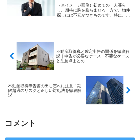
取得税が発生します。💡取得後すぐに支
（※イメージ画像）初めての一人暮ら
払う税金ではないため、忘れた頃に納税
し。期待に胸を膨らませる一方で、物件
通知が届くことも多く、資金計画でつま
探しには不安がつきものです。特に、ど
ずく方が少なくありません。実務経験
の不動産屋に相談すれば良いのか迷って
上、事前に不動産取得税を把握している
しまいますよね。この記事では、あなた
かどうかで、住宅購入後の安心感は大き
の理想の部屋探しを成功させるために、
く変わります。まずはこの税金の基本的
不動産屋選びの重要なポイン...
な仕組みを正しく理解することが重要で
す。
不動産取得税と確定申告の関係を徹底解
説｜申告が必要なケース・不要なケース
と注意点まとめ
不動産取得申告書の出し忘れに注意！期
限超過のリスクと正しい対処法を徹底解
説
コメント