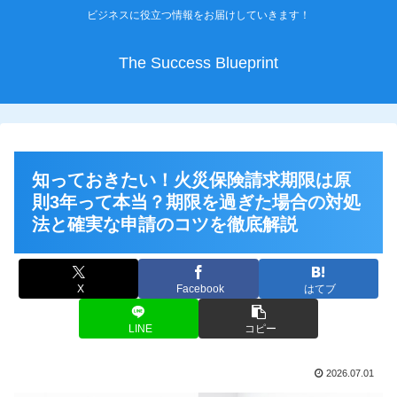
ビジネスに役立つ情報をお届けしていきます！
The Success Blueprint
知っておきたい！火災保険請求期限は原
則3年って本当？期限を過ぎた場合の対処
法と確実な申請のコツを徹底解説
X
Facebook
はてブ
LINE
コピー
2026.07.01