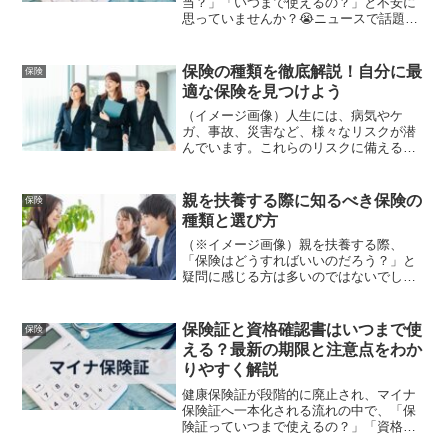
当？」「いつまで使えるの？」と不安に
思っていませんか？😭ニュースで話題に
なっている通り、従来の健康保険証は
2024年12月2日に新規発行が終了しま
す。 しかし、焦らなくて大丈夫です！✋
保険の種類を徹底解説！自分に最
保険
12月2日を過ぎたら、手元の保険証が突然
適な保険を見つけよう
ただの紙切れになるわけではありませ
ん。この記事では、正確な廃止のスケジ
（イメージ画像）人生には、病気やケ
ュールや、マイナ保険証を作っていない
ガ、事故、災害など、様々なリスクが潜
場合の救済措置、そして猶予期間につい
んでいます。これらのリスクに備えるた
て、国の制度に基づき分かりやすく解説
めに、保険は重要な役割を果たします。
します。 正しい情報を知って、今のうち
しかし、保険の種類は多岐にわたり、ど
に安心して備えましょう！✨
れを選べば良いか迷ってしまう方も多い
親を扶養する際に知るべき保険の
保険
のではないでしょうか。本記...
種類と選び方
（※イメージ画像）親を扶養する際、
「保険はどうすればいいのだろう？」と
疑問に感じる方は多いのではないでしょ
うか。特に、医療費や介護費は予測が難
しく、万が一に備えて適切な保険に加入
しておくことは非常に重要です。本記事
保険証と資格確認書はいつまで使
保険
では、親を扶養する立場の方...
える？最新の期限と注意点をわか
りやすく解説
健康保険証が段階的に廃止され、マイナ
保険証へ一本化される流れの中で、「保
険証っていつまで使えるの？」「資格確
認書はどうなるの？」と不安に感じる方