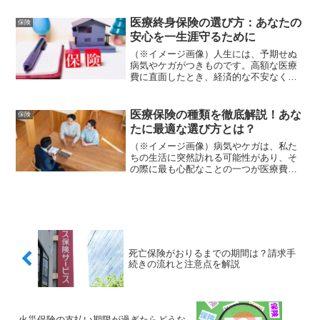
は多いはずです😥とくに、医療機関でス
ムーズに受診できるかどうかは、日常生
医療終身保険の選び方：あなたの
保険
活に直結する大切な問題です。本記事で
安心を一生涯守るために
は、保険証の使用期限、そして資格確認
書の有効期間や更新ルールについて、専
（※イメージ画像）人生には、予期せぬ
門的な情報をもとにわかりやすく整理し
病気やケガがつきものです。高額な医療
ています。実際に手続きに関わってきた
費に直面したとき、経済的な不安なく治
立場から、現場でよくある誤解や注意点
療に専念できるかどうかは、私たちの生
も交え、初めての方でも迷わず理解でき
活の質に大きく影響します。そこで重要
るよう丁寧に解説します✨「結局どれを
になるのが「医療終身保険」です。数あ
医療保険の種類を徹底解説！あな
保険
持っていれば安心なの？」という疑問
る保険種類の中でも、医療...
たに最適な選び方とは？
も、この記事を読み終える頃にはスッキ
リ解決。ぜひ重要な部分は保存しながら
（※イメージ画像）病気やケガは、私た
読み進めてください📘
ちの生活に突然訪れる可能性があり、そ
の際に最も心配なことの一つが医療費で
す。高額な医療費は家計に大きな負担を
かけ、時には治療の選択肢を狭めてしま
うこともあります。そんな予期せぬ事態
に備えるのが医療保険です...
死亡保険がおりるまでの期間は？請求手
続きの流れと注意点を解説
火災保険の支払い期限が過ぎたらどうな