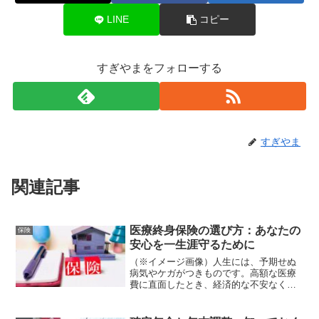
LINE
コピー
すぎやまをフォローする
すぎやま
関連記事
医療終身保険の選び方：あなたの
保険
安心を一生涯守るために
（※イメージ画像）人生には、予期せぬ
病気やケガがつきものです。高額な医療
費に直面したとき、経済的な不安なく治
療に専念できるかどうかは、私たちの生
活の質に大きく影響します。そこで重要
になるのが「医療終身保険」です。数あ