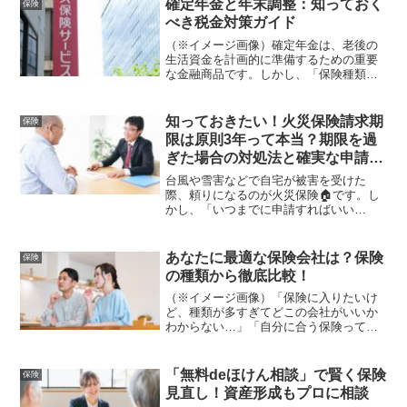
確定年金と年末調整：知っておく
保険
る保険種類の中でも、医療...
べき税金対策ガイド
（※イメージ画像）確定年金は、老後の
生活資金を計画的に準備するための重要
な金融商品です。しかし、「保険種類」
が多岐にわたるため、どれを選べば良い
か迷う方も少なくないでしょう。さら
に、確定年金に加入している場合、毎年
知っておきたい！火災保険請求期
保険
行う年末調整において、保険...
限は原則3年って本当？期限を過
ぎた場合の対処法と確実な申請の
コツを徹底解説
台風や雪害などで自宅が被害を受けた
際、頼りになるのが火災保険🏠です。し
かし、「いつまでに申請すればいい
の？」と迷われる方は非常に多くいらっ
しゃいます。実は、火災保険請求期限に
は法律で定められた明確なルールが存在
あなたに最適な保険会社は？保険
保険
します。この期限を知らずに放置してし
の種類から徹底比較！
まうと、本来受け取れるはずの保険金が
もらえなくなるリスク😢があるのです。
（※イメージ画像）「保険に入りたいけ
本記事では、長年住宅トラブルや保険相
ど、種類が多すぎてどこの会社がいいか
談を見てきた専門的な視点から、火災保
わからない…」「自分に合う保険って一
険の請求期限と、期限切れを防ぐための
体どれ？」そうお悩みの方も多いのでは
具体的な対策について詳しく解説しま
ないでしょうか。生命保険、医療保険、
す。大切なマイホームを守るための重要
自動車保険など、保険には数多くの種類
「無料deほけん相談」で賢く保険
保険
な知識となりますので、ぜひ最後までお
があり、それぞれの保険会...
見直し！資産形成もプロに相談
読みください。