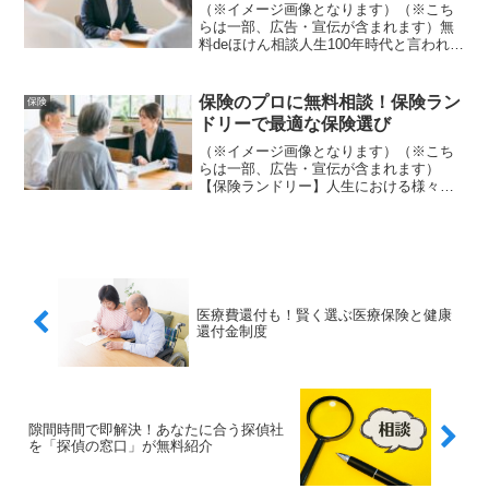
（※イメージ画像となります）（※こち
らは一部、広告・宣伝が含まれます）無
料deほけん相談人生100年時代と言われる
現代において、将来設計は非常に重要で
す。特に、保険の見直しや資産形成は、
専門的な知識が必要となるため、FP（フ
保険のプロに無料相談！保険ラン
保険
ァイナンシャルプ...
ドリーで最適な保険選び
（※イメージ画像となります）（※こち
らは一部、広告・宣伝が含まれます）
【保険ランドリー】人生における様々な
リスクに備えるために、保険は重要な役
割を果たします。しかし、多種多様な保
険商品の中から、自分にとって最適なも
のを選ぶのは容易ではありま...
医療費還付も！賢く選ぶ医療保険と健康
還付金制度
隙間時間で即解決！あなたに合う探偵社
を「探偵の窓口」が無料紹介