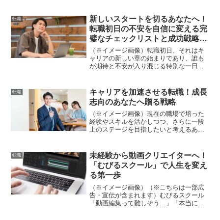
は合否を分ける最大のチャンスであるこ
とをご存知でしょうか。多くの候補者が
「特にありません」や、調べればわかる
新しいスタートを切るあなたへ！
転職
内容を聞いてしまい、自ら...
転職初日の不安を自信に変える完
璧なチェックリストと成功戦略💼
✨
（※イメージ画像）転職初日、それはキ
ャリアの新しい章の始まりであり、誰も
が期待と不安が入り混じる特別な一日で
す。新しい環境、新しい人間関係、そし
て新しい仕事内容...。「うまくやってい
けるだろうか？」「失敗したらどうしよ
キャリアを加速させる転職！成長
転職
う？」と緊張するのは...
志向のあなたへ贈る戦略
（※イメージ画像）現在の職場で培った
経験やスキルを活かしつつ、さらに一段
上のステージを目指したいと考えるあな
たへ。転職は、単なる環境の変化ではな
く、自己成長とキャリアの飛躍を追求す
る強力な手段となり得ます。停滞感を感
未経験から動画クリエイターへ！
転職
じている、より専門性を高...
「むびるスクール」で人生を変え
る第一歩
（※イメージ画像）（※こちらは一部広
告・宣伝が含まれます）むびるスクール
「動画編集って難しそう…」「本当に未
経験から稼げるようになるの？」そんな
不安を抱えていませんか？スマートフォ