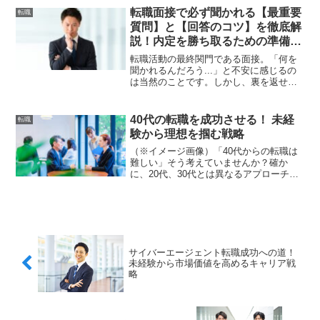
ン1つで誰もが動画を撮れる時代。
転職面接で必ず聞かれる【最重要
転職
YouTubeやTikTok...
質問】と【回答のコツ】を徹底解
説！内定を勝ち取るための準備と
ノウハウ 🚀
転職活動の最終関門である面接。「何を
聞かれるんだろう...」と不安に感じるの
は当然のことです。しかし、裏を返せ
ば、質問内容を事前に把握し、万全の準
備を整えておけば、自信を持って臨むこ
とができるということです。面接官は、
40代の転職を成功させる！ 未経
転職
あなたのスキルや経験だけでなく、自社
験から理想を掴む戦略
で活躍できる人物か、企業文化にフィッ
トするかを慎重に見極めています。この
（※イメージ画像）「40代からの転職は
記事では、多くの企業で共通して聞かれ
難しい」そう考えていませんか？確か
る最重要質問と、面接官の心を掴むため
に、20代、30代とは異なるアプローチが
の具体的な回答のコツを、元採用担当者
求められる40代の転職ですが、決して不
の視点も踏まえて徹底的に解説します。
可能ではありません。むしろ、これまで
今日からできる準備を始め、万全の態勢
の経験と培ってきたスキルを強みに、新
で面接に挑み、あなたの望む内定を確実
たなキャリアを切り...
に勝ち取りましょう！さあ、成功への第
一歩を踏み出しましょう！
サイバーエージェント転職成功への道！
未経験から市場価値を高めるキャリア戦
略